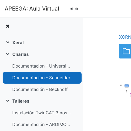
Ir ao contido principal
APEEGA: Aula Virtual
Inicio
XORN
Xeral
Contraer
Charlas
Contraer
Documentación - Universidade de Vigo
Documentación - Schneider
Documentación - Beckhoff
Talleres
Contraer
Instalación TwinCAT 3 nos vosos ordenadores
Documentación - ARDIMOTICA